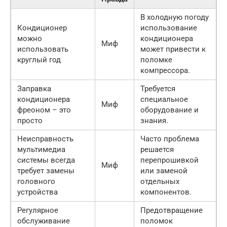
В холодную погоду
Кондиционер
использование
можно
кондиционера
Миф
использовать
может привести к
круглый год
поломке
компрессора.
Заправка
Требуется
кондиционера
специальное
Миф
фреоном – это
оборудование и
просто
знания.
Неисправность
Часто проблема
мультимедиа
решается
системы всегда
перепрошивкой
Миф
требует замены
или заменой
головного
отдельных
устройства
компонентов.
Регулярное
Предотвращение
обслуживание
поломок