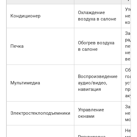
Утечк
Охлаждение
Кондиционер
неис
воздуха в салоне
комп
Засо
ради
Обогрев воздуха
Печка
печки
в салоне
неис
вент
Сбои 
Воспроизведение
голо
Мультимедиа
аудио/видео,
устро
навигация
проб
акус
Заед
Управление
Электростеклоподъемники
неис
окнами
мото
Неис