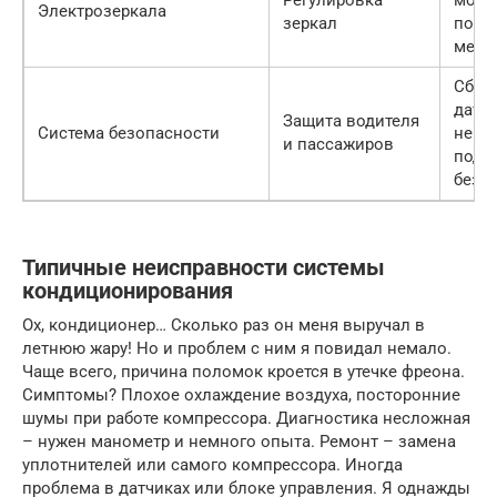
Регулировка
мото
Электрозеркала
зеркал
поло
меха
Сбои 
датчи
Защита водителя
Система безопасности
неис
и пассажиров
поду
безо
Типичные неисправности системы
кондиционирования
Ох, кондиционер… Сколько раз он меня выручал в
летнюю жару! Но и проблем с ним я повидал немало.
Чаще всего, причина поломок кроется в утечке фреона.
Симптомы? Плохое охлаждение воздуха, посторонние
шумы при работе компрессора. Диагностика несложная
– нужен манометр и немного опыта. Ремонт – замена
уплотнителей или самого компрессора. Иногда
проблема в датчиках или блоке управления. Я однажды