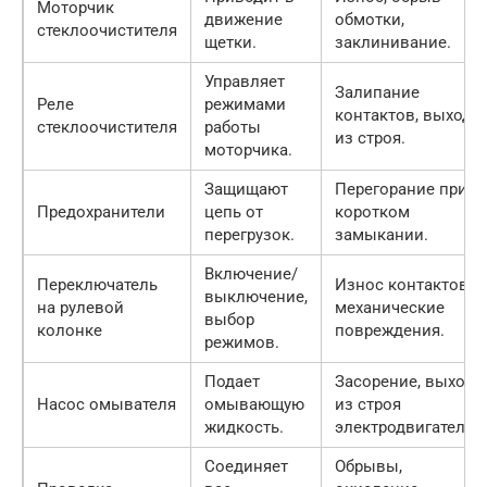
Моторчик
движение
обмотки,
стеклоочистителя
щетки.
заклинивание.
Управляет
Залипание
Реле
режимами
контактов, выход
стеклоочистителя
работы
из строя.
моторчика.
Защищают
Перегорание при
Предохранители
цепь от
коротком
перегрузок.
замыкании.
Включение/
Переключатель
Износ контактов,
выключение,
на рулевой
механические
выбор
колонке
повреждения.
режимов.
Подает
Засорение, выход
Насос омывателя
омывающую
из строя
жидкость.
электродвигателя.
Соединяет
Обрывы,