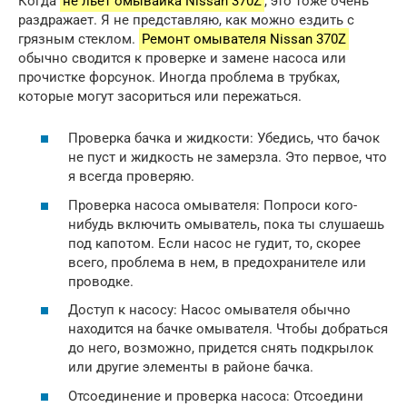
Когда
не льет омывайка Nissan 370Z
, это тоже очень
раздражает. Я не представляю, как можно ездить с
грязным стеклом.
Ремонт омывателя Nissan 370Z
обычно сводится к проверке и замене насоса или
прочистке форсунок. Иногда проблема в трубках,
которые могут засориться или пережаться.
Проверка бачка и жидкости: Убедись, что бачок
не пуст и жидкость не замерзла. Это первое, что
я всегда проверяю.
Проверка насоса омывателя: Попроси кого-
нибудь включить омыватель, пока ты слушаешь
под капотом. Если насос не гудит, то, скорее
всего, проблема в нем, в предохранителе или
проводке.
Доступ к насосу: Насос омывателя обычно
находится на бачке омывателя. Чтобы добраться
до него, возможно, придется снять подкрылок
или другие элементы в районе бачка.
Отсоединение и проверка насоса: Отсоедини