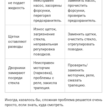
неисправен
заменить насос,
не подает
насос, засорены
прочистить
жидкость
форсунки,
форсунки,
перегорел
проверить
предохранитель.
предохранитель.
Износ щеток,
загрязнение
Заменить щетки,
Щетки
стекла,
очистить стекло,
оставляют
неправильная
отрегулировать
разводы
регулировка
поводки.
поводков.
Неисправен
Проверить/
Дворники
моторчик
заменить
замирают
(парковка),
моторчик, реле,
посреди
проблемы с
смазать
стекла
реле, закисла
трапецию.
трапеция.
Иногда, казалось бы, сложная проблема решается очень
просто, если знать, куда смотреть.