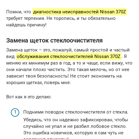
Помни, что
диагностика неисправностей Nissan 370Z
требует терпения. Не торопись, и ты обязательно
найдешь причину!
Замена щеток стеклоочистителя
Замена щеток – это, пожалуй, самый простой и частый
вид
обслуживания стеклоочистителей Nissan 370Z
. Я
меняю их минимум раз в год, а то и чаще, если вижу, что
они начали плохо чистить. Это такая мелочь, но от нее
зависит твоя безопасность! Не стоит экономить на
хороших щетках, поверь мне.
Вот как я это делаю:
Подними поводок стеклоочистителя от стекла.
Убедись, что он надежно зафиксирован, чтобы
случайно не упал и не разбил лобовое стекло.
Это ошибка новичков, которую я сам чуть не