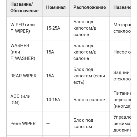
Название/
Номинал
Расположение
Назначени
Обозначение
Блок под
WIPER (или
Моторчик
15-25А
капотом/в
F_WIPER)
стеклоочи
салоне
WASHER
Блок под
(или
15А
капотом/в
Насос омы
F_WASHER)
салоне
Блок под
Задний
REAR WIPER
15А
капотом (если
стеклоочи
есть)
Питание
ACC (или
10-15А
Блок в салоне
переключа
IGN)
(иногда).
Управлени
Блок под
Реле WIPER
—
режимами
капотом
дворников