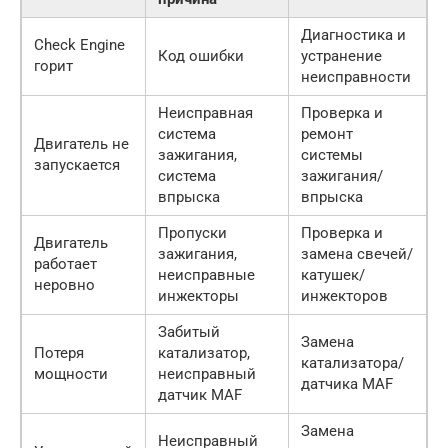
Диагностика и
Check Engine
Код ошибки
устранение
горит
неисправности
Неисправная
Проверка и
система
ремонт
Двигатель не
зажигания,
системы
запускается
система
зажигания/
впрыска
впрыска
Пропуски
Проверка и
Двигатель
зажигания,
замена свечей/
работает
неисправные
катушек/
неровно
инжекторы
инжекторов
Забитый
Замена
Потеря
катализатор,
катализатора/
мощности
неисправный
датчика MAF
датчик MAF
Замена
Неисправный