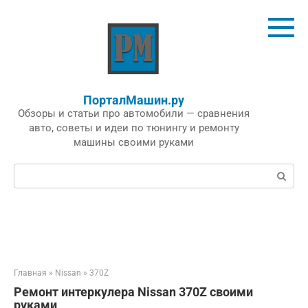
Перейти
к
контенту
ПорталМашин.ру
Обзоры и статьи про автомобили — сравнения
авто, советы и идеи по тюнингу и ремонту
машины своими руками
Поиск:
Главная
»
Nissan
»
370Z
Ремонт интеркулера Nissan 370Z своими
руками