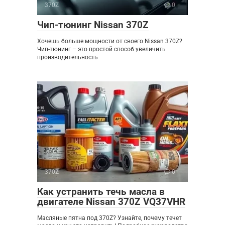
370Z
0
Чип-тюнинг Nissan 370Z
Хочешь больше мощности от своего Nissan 370Z?
Чип-тюнинг – это простой способ увеличить
производительность
370Z
0
Как устранить течь масла в
двигателе Nissan 370Z VQ37VHR
Масляные пятна под 370Z? Узнайте, почему течет