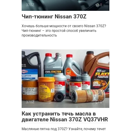
370Z
0
Чип-тюнинг Nissan 370Z
Хочешь больше мощности от своего Nissan 370Z?
Чип-тюнинг – это простой способ увеличить
производительность
370Z
0
Как устранить течь масла в
двигателе Nissan 370Z VQ37VHR
Масляные пятна под 370Z? Узнайте, почему течет