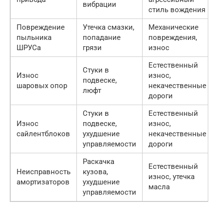
вибрации
стиль вождения
Повреждение
Утечка смазки,
Механические
пыльника
попадание
повреждения,
ШРУСа
грязи
износ
Естественный
Стуки в
Износ
износ,
подвеске,
шаровых опор
некачественные
люфт
дороги
Стуки в
Естественный
Износ
подвеске,
износ,
сайлентблоков
ухудшение
некачественные
управляемости
дороги
Раскачка
Естественный
Неисправность
кузова,
износ, утечка
амортизаторов
ухудшение
масла
управляемости