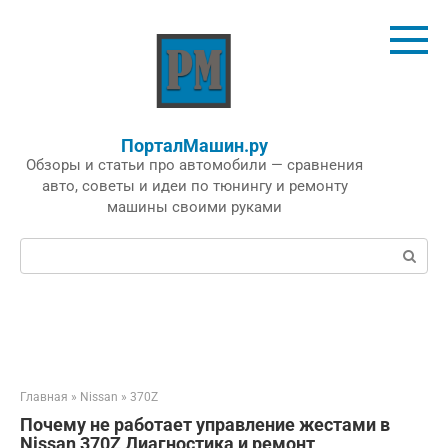
Перейти
к
контенту
ПорталМашин.ру
Обзоры и статьи про автомобили — сравнения
авто, советы и идеи по тюнингу и ремонту
машины своими руками
Поиск:
Главная
»
Nissan
»
370Z
Почему не работает управление жестами в
Nissan 370Z Диагностика и ремонт