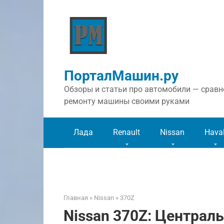
Перейти
к
контенту
ПорталМашин.ру
Обзоры и статьи про автомобили — сравне
ремонту машины своими руками
Лада
Renault
Nissan
Hava
Главная
»
Nissan
»
370Z
Nissan 370Z: Централ