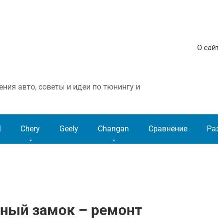
О сай
ния авто, советы и идеи по тюнингу и
l
Chery
Geely
Changan
Сравнение
Ра
ьный замок – ремонт