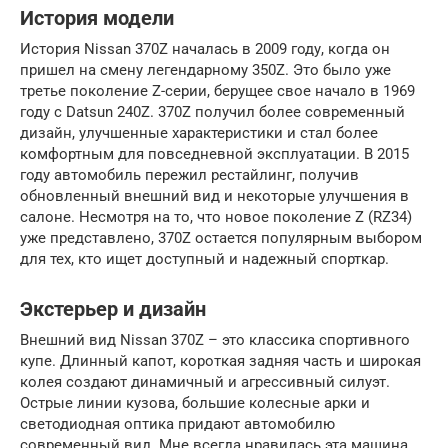
История модели
История Nissan 370Z началась в 2009 году, когда он
пришел на смену легендарному 350Z. Это было уже
третье поколение Z-серии, берущее свое начало в 1969
году с Datsun 240Z. 370Z получил более современный
дизайн, улучшенные характеристики и стал более
комфортным для повседневной эксплуатации. В 2015
году автомобиль пережил рестайлинг, получив
обновленный внешний вид и некоторые улучшения в
салоне. Несмотря на то, что новое поколение Z (RZ34)
уже представлено, 370Z остается популярным выбором
для тех, кто ищет доступный и надежный спорткар.
Экстерьер и дизайн
Внешний вид Nissan 370Z – это классика спортивного
купе. Длинный капот, короткая задняя часть и широкая
колея создают динамичный и агрессивный силуэт.
Острые линии кузова, большие колесные арки и
светодиодная оптика придают автомобилю
современный вид. Мне всегда нравилась эта машина,