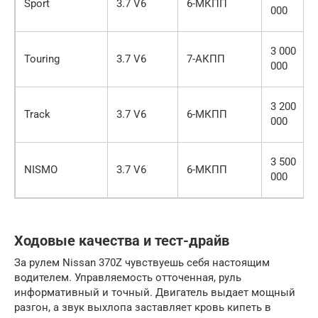
Sport
3.7 V6
6-МКПП
000
3 000
Touring
3.7 V6
7-АКПП
000
3 200
Track
3.7 V6
6-МКПП
000
3 500
NISMO
3.7 V6
6-МКПП
000
Ходовые качества и тест-драйв
За рулем Nissan 370Z чувствуешь себя настоящим
водителем. Управляемость отточенная, руль
информативный и точный. Двигатель выдает мощный
разгон, а звук выхлопа заставляет кровь кипеть в