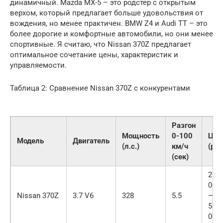
динамичный. Mazda MX-5 – это родстер с открытым
верхом, который предлагает больше удовольствия от
вождения, но менее практичен. BMW Z4 и Audi TT – это
более дорогие и комфортные автомобили, но они менее
спортивные. Я считаю, что Nissan 370Z предлагает
оптимальное сочетание цены, характеристик и
управляемости.
Таблица 2: Сравнение Nissan 370Z с конкурентами
Разгон
Мощность
0-100
Цен
Модель
Двигатель
(л.с.)
км/ч
(руб
(сек)
2 50
000
Nissan 370Z
3.7 V6
328
5.5
— 3
500
000