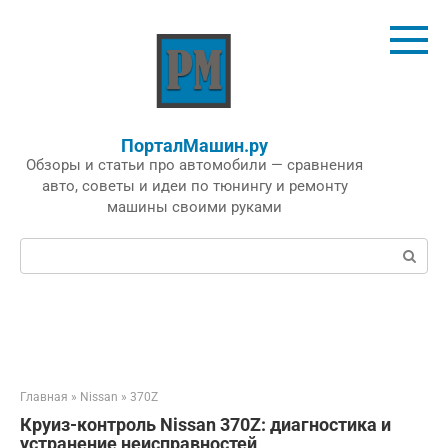
Перейти
к
контенту
ПорталМашин.ру
Обзоры и статьи про автомобили — сравнения
авто, советы и идеи по тюнингу и ремонту
машины своими руками
Поиск:
Главная
»
Nissan
»
370Z
Круиз-контроль Nissan 370Z: диагностика и
устранение неисправностей