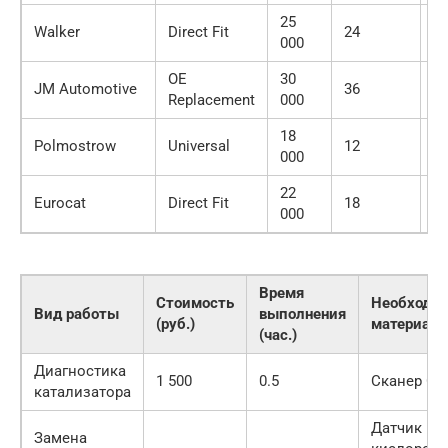
25
Walker
Direct Fit
24
С
000
OE
30
JM Automotive
36
В
Replacement
000
18
Polmostrow
Universal
12
П
000
22
Eurocat
Direct Fit
18
И
000
Время
Стоимость
Необходи
Вид работы
выполнения
(руб.)
материал
(час.)
Диагностика
1 500
0.5
Сканер OBD
катализатора
Датчик
Замена