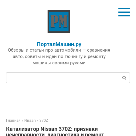
Перейти
к
контенту
ПорталМашин.ру
Обзоры и статьи про автомобили — сравнения
авто, советы и идеи по тюнингу и ремонту
машины своими руками
Поиск:
Главная
»
Nissan
»
370Z
Катализатор Nissan 370Z: признаки
неисправности, диагностика и ремонт