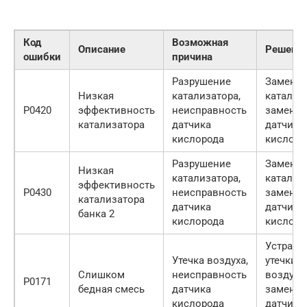
Код
Возможная
Описание
Решени
ошибки
причина
Разрушение
Замена
Низкая
катализатора,
катализ
P0420
эффективность
неисправность
замена
катализатора
датчика
датчика
кислорода
кислоро
Разрушение
Замена
Низкая
катализатора,
катализ
эффективность
P0430
неисправность
замена
катализатора
датчика
датчика
банка 2
кислорода
кислоро
Устране
Утечка воздуха,
утечки
Слишком
неисправность
воздуха,
P0171
бедная смесь
датчика
замена
кислорода
датчика