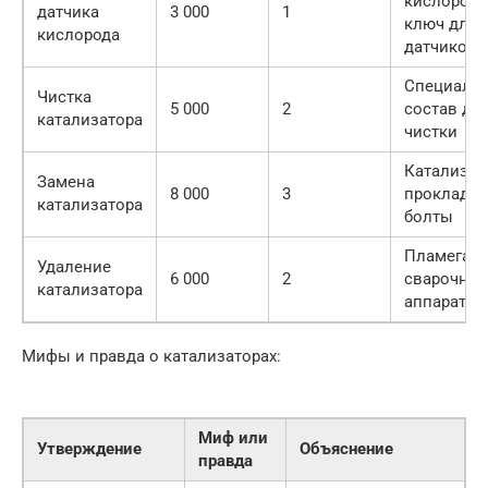
кислорода
датчика
3 000
1
ключ для
кислорода
датчиков
Специаль
Чистка
5 000
2
состав дл
катализатора
чистки
Катализат
Замена
8 000
3
прокладки
катализатора
болты
Пламегаси
Удаление
6 000
2
сварочны
катализатора
аппарат
Мифы и правда о катализаторах:
Миф или
Утверждение
Объяснение
правда