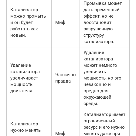
Промывка может
Катализатор
дать временный
можно промыть
эффект, но не
и он будет
Миф
восстановит
работать как
разрушенную
новый.
структуру
катализатора.
Удаление
катализатора
Удаление
может немного
катализатора
увеличить
Частично
увеличивает
мощность, но это
правда
мощность
незаконно и
двигателя.
вредно для
окружающей
среды.
Катализатор имеет
ограниченный
Катализатор
ресурс и его нужно
нужно менять
Миф
менять даже при