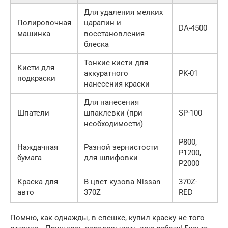
Для удаления мелких
Полировочная
царапин и
DA-4500
машинка
восстановления
блеска
Тонкие кисти для
Кисти для
аккуратного
PK-01
подкраски
нанесения краски
Для нанесения
Шпатели
шпаклевки (при
SP-100
необходимости)
P800,
Наждачная
Разной зернистости
P1200,
бумага
для шлифовки
P2000
Краска для
В цвет кузова Nissan
370Z-
авто
370Z
RED
Помню, как однажды, в спешке, купил краску не того