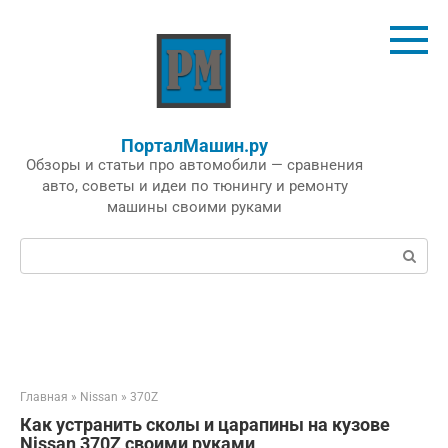
Перейти
к
контенту
ПорталМашин.ру
Обзоры и статьи про автомобили — сравнения
авто, советы и идеи по тюнингу и ремонту
машины своими руками
Поиск:
Главная
»
Nissan
»
370Z
Как устранить сколы и царапины на кузове
Nissan 370Z своими руками