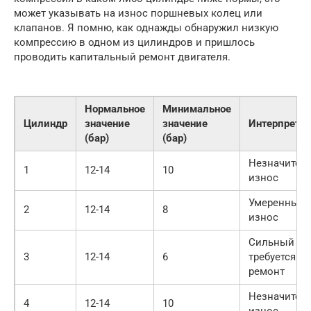
может указывать на износ поршневых колец или
клапанов. Я помню, как однажды обнаружил низкую
компрессию в одном из цилиндров и пришлось
проводить капитальный ремонт двигателя.
Нормальное
Минимальное
Цилиндр
значение
значение
Интерпрета
(бар)
(бар)
Незначител
1
12-14
10
износ
Умеренный
2
12-14
8
износ
Сильный из
3
12-14
6
требуется
ремонт
Незначител
4
12-14
10
износ