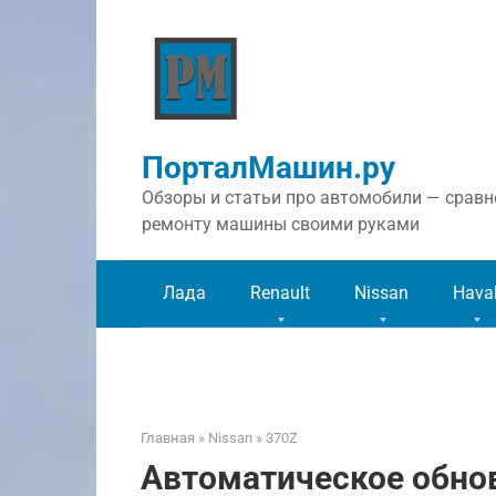
Перейти
к
контенту
ПорталМашин.ру
Обзоры и статьи про автомобили — сравне
ремонту машины своими руками
Лада
Renault
Nissan
Hava
Главная
»
Nissan
»
370Z
Автоматическое обно