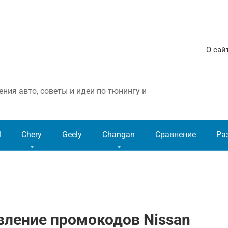
О сай
ния авто, советы и идеи по тюнингу и
l
Chery
Geely
Changan
Сравнение
Ра
вление промокодов Nissan