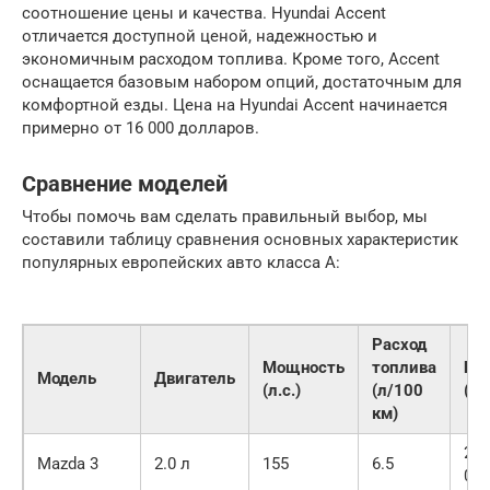
соотношение цены и качества. Hyundai Accent
отличается доступной ценой, надежностью и
экономичным расходом топлива. Кроме того, Accent
оснащается базовым набором опций, достаточным для
комфортной езды. Цена на Hyundai Accent начинается
примерно от 16 000 долларов.
Сравнение моделей
Чтобы помочь вам сделать правильный выбор, мы
составили таблицу сравнения основных характеристик
популярных европейских авто класса А:
Расход
Мощность
топлива
Це
Модель
Двигатель
(л.с.)
(л/100
(US
км)
20
Mazda 3
2.0 л
155
6.5
000