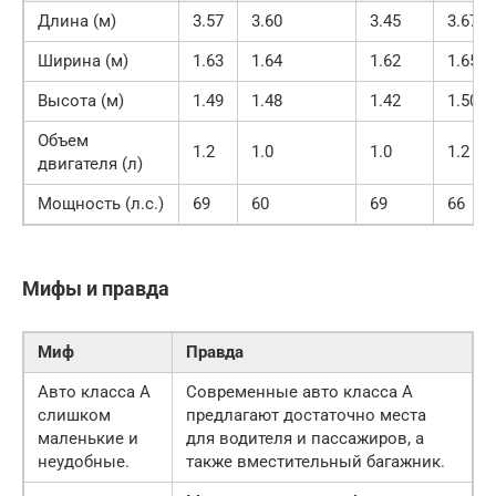
Длина (м)
3.57
3.60
3.45
3.67
Ширина (м)
1.63
1.64
1.62
1.65
Высота (м)
1.49
1.48
1.42
1.50
Объем
1.2
1.0
1.0
1.2
двигателя (л)
Мощность (л.с.)
69
60
69
66
Мифы и правда
Миф
Правда
Авто класса А
Современные авто класса А
слишком
предлагают достаточно места
маленькие и
для водителя и пассажиров, а
неудобные.
также вместительный багажник.