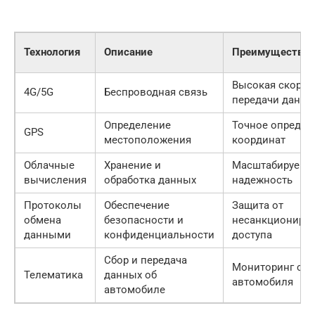
Технология
Описание
Преимущества
Высокая скорос
4G/5G
Беспроводная связь
передачи данны
Определение
Точное определ
GPS
местоположения
координат
Облачные
Хранение и
Масштабируемо
вычисления
обработка данных
надежность
Протоколы
Обеспечение
Защита от
обмена
безопасности и
несанкциониро
данными
конфиденциальности
доступа
Сбор и передача
Мониторинг сос
Телематика
данных об
автомобиля
автомобиле