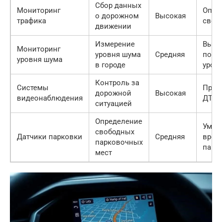
Сбор данных
Мониторинг
Опти
о дорожном
Высокая
трафика
свет
движении
Измерение
Выяв
Мониторинг
уровня шума
Средняя
пов
уровня шума
в городе
уров
Контроль за
Системы
Пред
дорожной
Высокая
видеонаблюдения
ДТП
ситуацией
Определение
Умен
свободных
Датчики парковки
Средняя
врем
парковочных
парк
мест