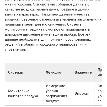
жизни горожан. Эти системы собирают данные о
качестве воздуха, уровне шума, трафике и других
важных параметрах. Например, датчики качества
воздуха позволяют отслеживать уровень загрязнения и
принимать меры для его снижения. Системы
мониторинга трафика помогают оптимизировать
дорожное движение и уменьшить пробки. Все эти
данные необходимы для принятия обоснованных
решений в области городского планирования и
управления.
Прим
Система
Функция
Важность
испо
Измерение
Опре
Мониторинг
уровня
зон 
Высокая
качества воздуха
загрязнения
уров
воздуха
загр