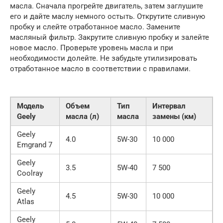
масла. Сначала прогрейте двигатель, затем заглушите
его и дайте маслу немного остыть. Открутите сливную
пробку и слейте отработанное масло. Замените
масляный фильтр. Закрутите сливную пробку и залейте
новое масло. Проверьте уровень масла и при
необходимости долейте. Не забудьте утилизировать
отработанное масло в соответствии с правилами.
Модель
Объем
Тип
Интервал
Geely
масла (л)
масла
замены (км)
Geely
4.0
5W-30
10 000
Emgrand 7
Geely
3.5
5W-40
7 500
Coolray
Geely
4.5
5W-30
10 000
Atlas
Geely