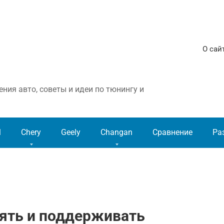
О сай
ния авто, советы и идеи по тюнингу и
l
Chery
Geely
Changan
Сравнение
Ра
рять и поддерживать