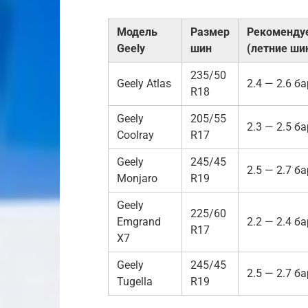
Модель
Размер
Рекоменду
Geely
шин
(летние ши
235/50
Geely Atlas
2.4 — 2.6 ба
R18
Geely
205/55
2.3 — 2.5 ба
Coolray
R17
Geely
245/45
2.5 — 2.7 ба
Monjaro
R19
Geely
225/60
Emgrand
2.2 — 2.4 ба
R17
X7
Geely
245/45
2.5 — 2.7 ба
Tugella
R19