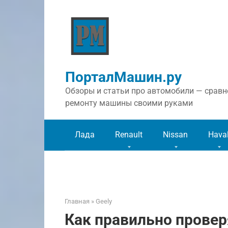
Перейти
к
контенту
ПорталМашин.ру
Обзоры и статьи про автомобили — сравне
ремонту машины своими руками
Лада
Renault
Nissan
Hava
Главная
»
Geely
Как правильно прове