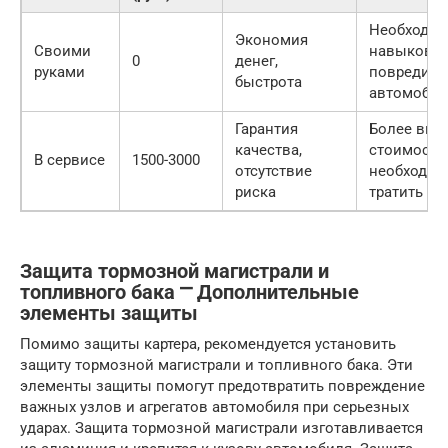
Необходим
Экономия
Своими
навыков, 
0
денег,
руками
повредить
быстрота
автомобил
Гарантия
Более выс
качества,
стоимость,
В сервисе
1500-3000
отсутствие
необходим
риска
тратить вр
Защита тормозной магистрали и
топливного бака ⎻ Дополнительные
элементы защиты
Помимо защиты картера, рекомендуется установить
защиту тормозной магистрали и топливного бака. Эти
элементы защиты помогут предотвратить повреждение
важных узлов и агрегатов автомобиля при серьезных
ударах. Защита тормозной магистрали изготавливается