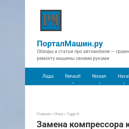
Перейти
к
контенту
ПорталМашин.ру
Обзоры и статьи про автомобили — сравне
ремонту машины своими руками
Лада
Renault
Nissan
Hava
Главная
»
Chery
»
Tiggo 8
Замена компрессора к