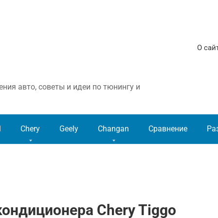
О сай
ния авто, советы и идеи по тюнингу и
l
Chery
Geely
Changan
Сравнение
Ра
ондиционера Chery Tiggo