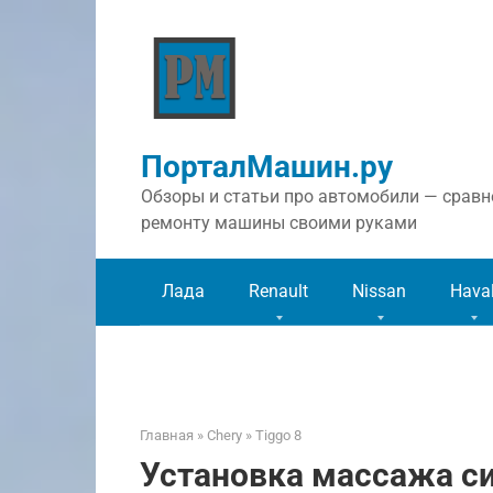
Перейти
к
контенту
ПорталМашин.ру
Обзоры и статьи про автомобили — сравне
ремонту машины своими руками
Лада
Renault
Nissan
Hava
Главная
»
Chery
»
Tiggo 8
Установка массажа си