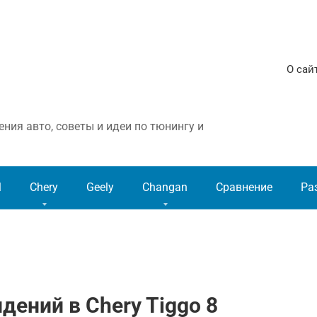
О сай
ния авто, советы и идеи по тюнингу и
l
Chery
Geely
Changan
Сравнение
Ра
дений в Chery Tiggo 8