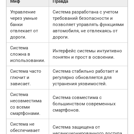
Миф
Правда
Управление
Система разработана с учетом
через умные
требований безопасности и
банки
позволяет управлять функциями
отвлекает от
автомобиля, не отвлекаясь от
дороги.
дороги.
Система
Интерфейс системы интуитивно
сложна в
понятен и прост в освоении.
использовании.
Система часто
Система стабильно работает и
глючит и
регулярно обновляется для
зависает.
устранения уязвимостей.
Система
Система совместима с
несовместима
большинством современных
со всеми
смартфонов.
смартфонами.
Система не
Система защищена от
обеспечивает
несанкционированного доступа