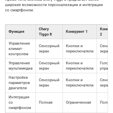
широкие возможности персонализации и интеграции
со смартфоном.
Chery
Конкур
Функция
Конкурент 1
Tiggo 8
2
Управление
Сенсорный
Кнопки и
Сенсо
климат-
экран
переключатели
экран
контролем
Управление
Сенсорный
Кнопки и
Голосо
мультимедиа
экран
переключатели
управл
Настройка
Сенсорный
Кнопки и
Сенсо
параметров
экран
переключатели
экран
двигателя
Интеграция
со
Полная
Ограниченная
Полна
смартфоном