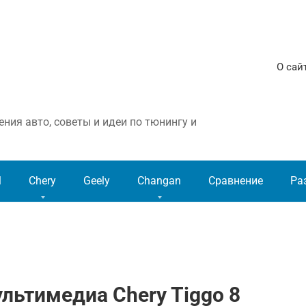
О сай
ния авто, советы и идеи по тюнингу и
l
Chery
Geely
Changan
Сравнение
Ра
льтимедиа Chery Tiggo 8