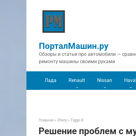
Перейти
к
контенту
ПорталМашин.ру
Обзоры и статьи про автомобили — сравне
ремонту машины своими руками
Лада
Renault
Nissan
Hava
Главная
»
Chery
»
Tiggo 8
Решение проблем с му