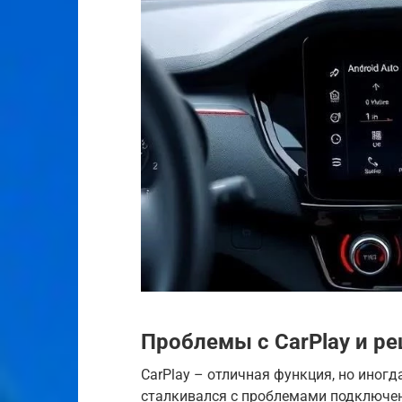
Проблемы с CarPlay и р
CarPlay – отличная функция, но иногд
сталкивался с проблемами подключен