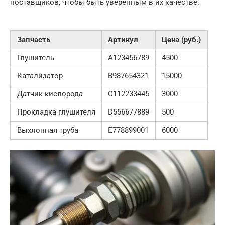
поставщиков, чтобы быть уверенным в их качестве.
Запчасть
Артикул
Цена (руб.)
Глушитель
A123456789
4500
Катализатор
B987654321
15000
Датчик кислорода
C112233445
3000
Прокладка глушителя
D556677889
500
Выхлопная труба
E778899001
6000