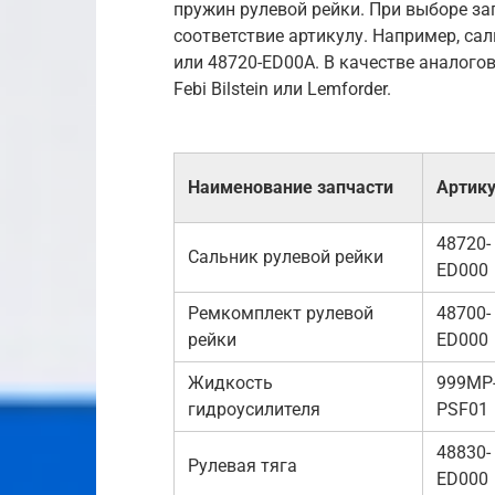
пружин рулевой рейки. При выборе за
соответствие артикулу. Например, са
или 48720-ED00A. В качестве аналого
Febi Bilstein или Lemforder.
Наименование запчасти
Артик
48720-
Сальник рулевой рейки
ED000
Ремкомплект рулевой
48700-
рейки
ED000
Жидкость
999MP
гидроусилителя
PSF01
48830-
Рулевая тяга
ED000