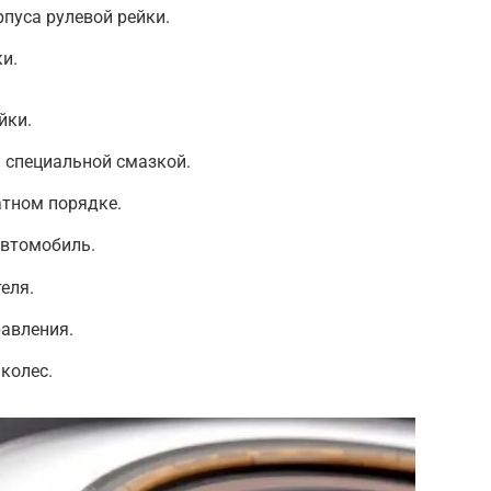
рпуса рулевой рейки.
и.
йки.
 специальной смазкой.
атном порядке.
автомобиль.
еля.
равления.
колес.