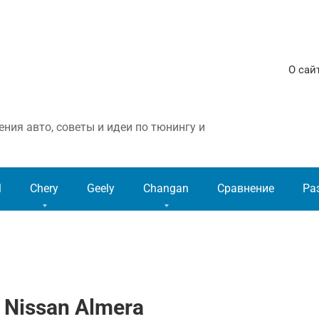
О сай
ния авто, советы и идеи по тюнингу и
l
Chery
Geely
Changan
Сравнение
Ра
 Nissan Almera