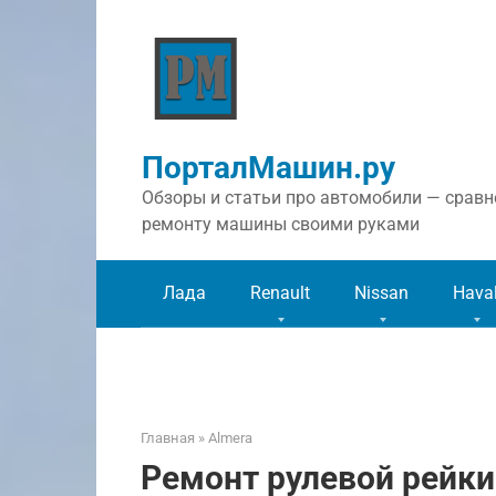
Перейти
к
контенту
ПорталМашин.ру
Обзоры и статьи про автомобили — сравне
ремонту машины своими руками
Лада
Renault
Nissan
Hava
Главная
»
Almera
Ремонт рулевой рейки