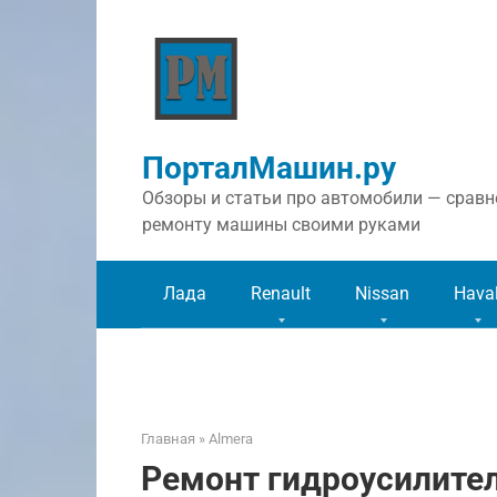
Перейти
к
контенту
ПорталМашин.ру
Обзоры и статьи про автомобили — сравне
ремонту машины своими руками
Лада
Renault
Nissan
Hava
Главная
»
Almera
Ремонт гидроусилител