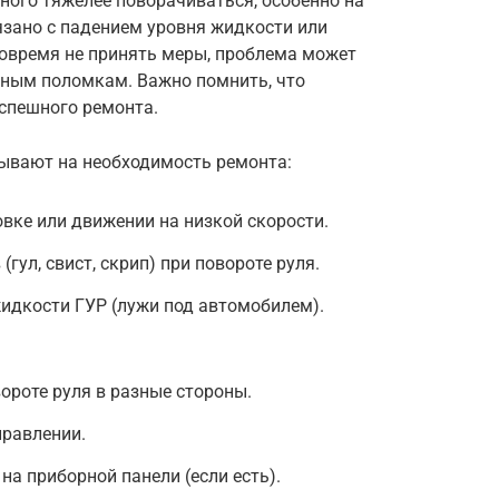
емного тяжелее поворачиваться, особенно на
язано с падением уровня жидкости или
вовремя не принять меры, проблема может
езным поломкам. Важно помнить, что
успешного ремонта.
зывают на необходимость ремонта:
овке или движении на низкой скорости.
гул, свист, скрип) при повороте руля.
идкости ГУР (лужи под автомобилем).
ороте руля в разные стороны.
правлении.
на приборной панели (если есть).