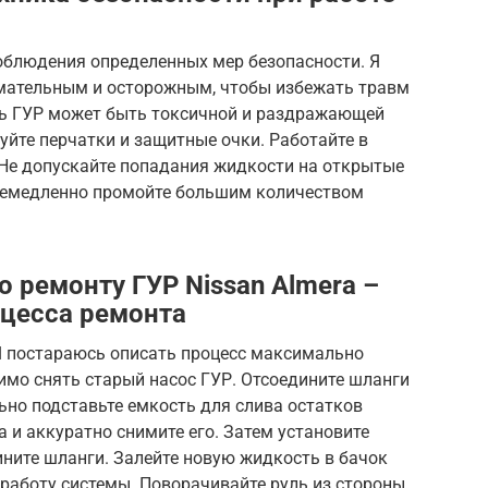
облюдения определенных мер безопасности. Я
мательным и осторожным, чтобы избежать травм
ть ГУР может быть токсичной и раздражающей
уйте перчатки и защитные очки. Работайте в
Не допускайте попадания жидкости на открытые
 немедленно промойте большим количеством
 ремонту ГУР Nissan Almera –
цесса ремонта
 Я постараюсь описать процесс максимально
имо снять старый насос ГУР. Отсоедините шланги
ьно подставьте емкость для слива остатков
 и аккуратно снимите его. Затем установите
дините шланги. Залейте новую жидкость в бачок
е работу системы. Поворачивайте руль из стороны