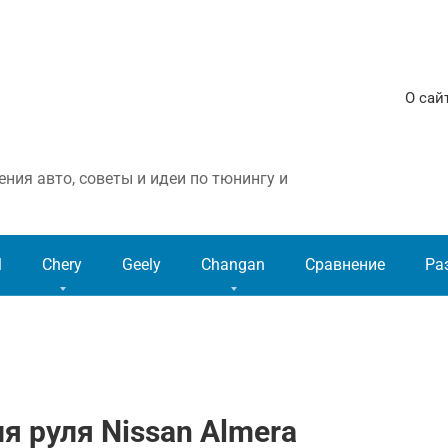
О сай
ния авто, советы и идеи по тюнингу и
l
Chery
Geely
Changan
Сравнение
Ра
я руля Nissan Almera