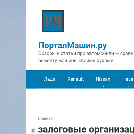
Перейти
к
контенту
ПорталМашин.ру
Обзоры и статьи про автомобили — сравне
ремонту машины своими руками
Лада
Renault
Nissan
Hava
Главная
залоговые организа