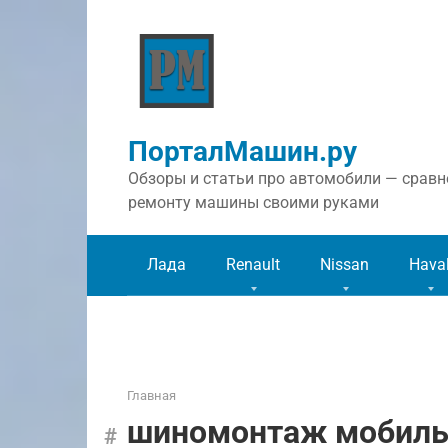
Перейти
к
контенту
ПорталМашин.ру
Обзоры и статьи про автомобили — сравне
ремонту машины своими руками
Лада
Renault
Nissan
Hava
Главная
шиномонтаж мобил