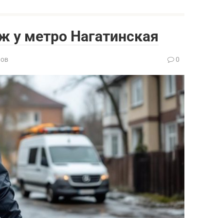
 у метро Нагатинская
нов
0