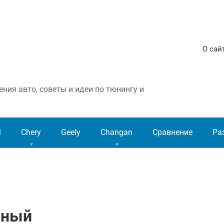
О сай
ния авто, советы и идеи по тюнингу и
l
Chery
Geely
Changan
Сравнение
Ра
ьный