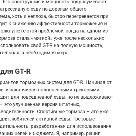
ы. Его конструкция и мощность подразумевают
 агрессивную езду по дорогам общего
ема, хоть и неплоха, быстро перегревается при
одит к снижению эффективности торможения и
олкнулся с этой проблемой, когда на одном из
тормоза стала «мягкой» уже после нескольких
 использовать свой GT-R на полную мощность,
ательная, а необходимая мера.
для GT-R
риантов тормозных систем для GT-R. Начиная от
мы и заканчивая полноценными трековыми
дят для повседневной езды, но не выдерживают
– это улучшенная версия штатных,
одительность. Спортивные тормоза – это уже
 для любителей активной езды. Трековые
дительность, разработанная для использования
ваших целей и бюджета. Я, например, решил