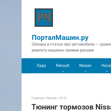
Перейти
к
контенту
ПорталМашин.ру
Обзоры и статьи про автомобили — сравне
ремонту машины своими руками
Лада
Renault
Nissan
Hava
Главная
»
Nissan
»
GT-R
Тюнинг тормозов Niss