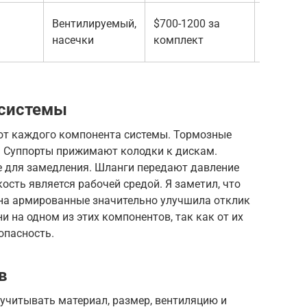
Улучшен
Вентилируемый,
$700-1200 за
сцеплен
насечки
комплект
колодк
 системы
от каждого компонента системы. Тормозные
а. Суппорты прижимают колодки к дискам.
е для замедления. Шланги передают давление
сть является рабочей средой. Я заметил, что
на армированные значительно улучшила отклик
и на одном из этих компонентов, так как от их
опасность.
в
учитывать материал, размер, вентиляцию и