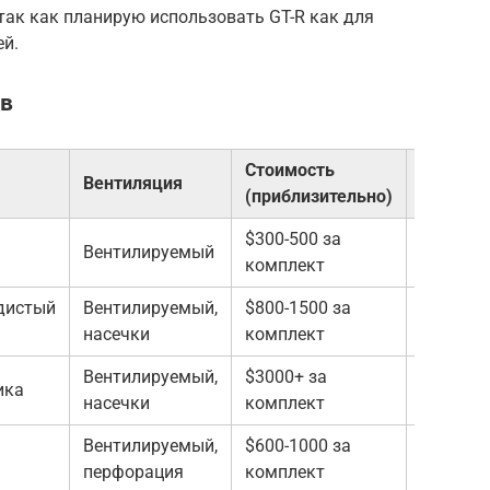
 так как планирую использовать GT-R как для
ей.
ов
Стоимость
Вентиляция
Примен
(приблизительно)
$300-500 за
Вентилируемый
Повседн
комплект
дистый
Вентилируемый,
$800-1500 за
Активна
насечки
комплект
трек-дн
Вентилируемый,
$3000+ за
Профес
ика
насечки
комплект
трек
Вентилируемый,
$600-1000 за
Улучшен
перфорация
комплект
охлажде