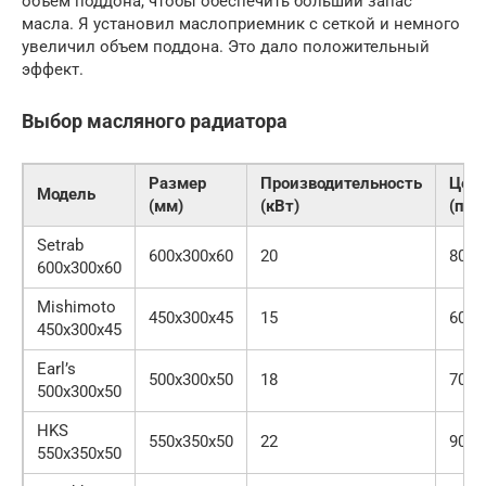
объем поддона, чтобы обеспечить больший запас
масла. Я установил маслоприемник с сеткой и немного
увеличил объем поддона. Это дало положительный
эффект.
Выбор масляного радиатора
Размер
Производительность
Цен
Модель
(мм)
(кВт)
(при
Setrab
600x300x60
20
800$
600x300x60
Mishimoto
450x300x45
15
600$
450x300x45
Earl’s
500x300x50
18
700$
500x300x50
HKS
550x350x50
22
900$
550x350x50