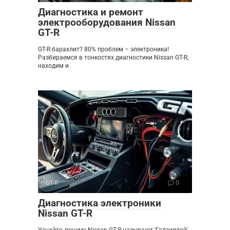
Диагностика и ремонт
электрооборудования Nissan
GT-R
GT-R барахлит? 80% проблем – электроника!
Разбираемся в тонкостях диагностики Nissan GT-R,
находим и
GT-R
0
Диагностика электроники
Nissan GT-R
Узнайте, почему Nissan GT-R называют 'Годзиллой'