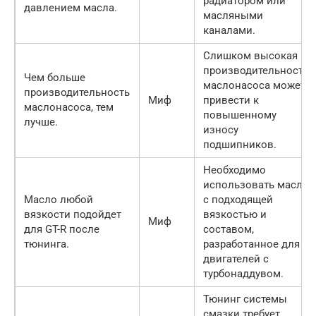
радиатором или
давлением масла.
масляными
каналами.
Слишком высокая
производительность
Чем больше
маслонасоса может
производительность
Миф
привести к
маслонасоса, тем
повышенному
лучше.
износу
подшипников.
Необходимо
использовать масло
Масло любой
с подходящей
вязкости подойдет
вязкостью и
Миф
для GT-R после
составом,
тюнинга.
разработанное для
двигателей с
турбонаддувом.
Тюнинг системы
смазки требует