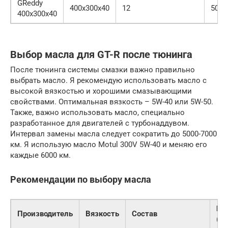
GReddy
400x300x40
12
500$
400x300x40
Выбор масла для GT-R после тюнинга
После тюнинга системы смазки важно правильно
выбрать масло. Я рекомендую использовать масло с
высокой вязкостью и хорошими смазывающими
свойствами. Оптимальная вязкость – 5W-40 или 5W-50.
Также, важно использовать масло, специально
разработанное для двигателей с турбонаддувом.
Интервал замены масла следует сократить до 5000-7000
км. Я использую масло Motul 300V 5W-40 и меняю его
каждые 6000 км.
Рекомендации по выбору масла
Цен
Производитель
Вязкость
Состав
(п