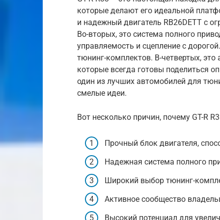
которые делают его идеальной платф
и надежный двигатель RB26DETT с о
Во-вторых, это система полного прив
управляемость и сцепление с дорогой.
тюнинг-комплектов. В-четвертых, это
которые всегда готовы поделиться опы
один из лучших автомобилей для тюн
смелые идеи.
Вот несколько причин, почему GT-R R3
Прочный блок двигателя, спо
Надежная система полного пр
Широкий выбор тюнинг-компле
Активное сообщество владельц
Высокий потенциал для увели