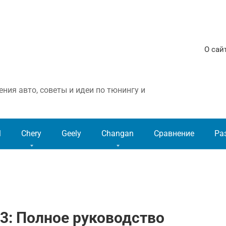
О сай
ния авто, советы и идеи по тюнингу и
l
Chery
Geely
Changan
Сравнение
Ра
33: Полное руководство