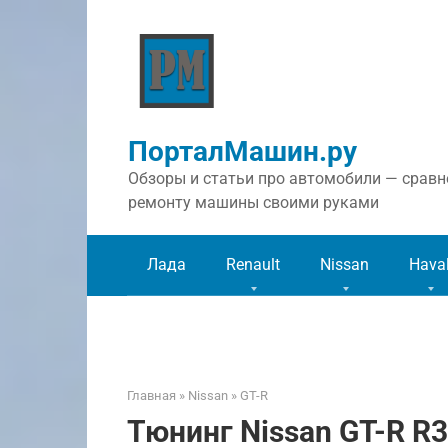
Перейти
к
контенту
ПорталМашин.ру
Обзоры и статьи про автомобили — сравне
ремонту машины своими руками
Лада
Renault
Nissan
Hava
Главная
»
Nissan
»
GT-R
Тюнинг Nissan GT-R R