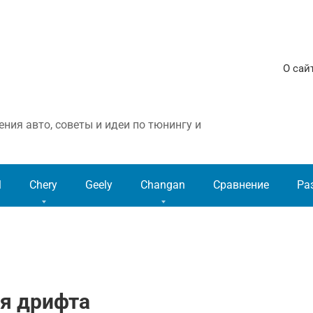
О сай
ния авто, советы и идеи по тюнингу и
l
Chery
Geely
Changan
Сравнение
Ра
ля дрифта