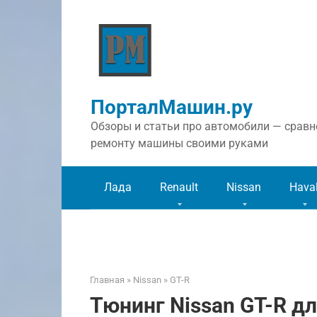
Перейти
к
контенту
ПорталМашин.ру
Обзоры и статьи про автомобили — сравне
ремонту машины своими руками
Лада
Renault
Nissan
Hava
Главная
»
Nissan
»
GT-R
Тюнинг Nissan GT-R д