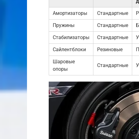
д
Амортизаторы
Стандартные
Р
Пружины
Стандартные
Б
Стабилизаторы
Стандартные
У
Сайлентблоки
Резиновые
П
Шаровые
Стандартные
У
опоры