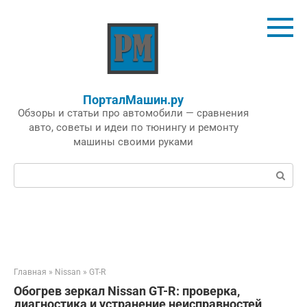
Перейти
к
контенту
ПорталМашин.ру
Обзоры и статьи про автомобили — сравнения
авто, советы и идеи по тюнингу и ремонту
машины своими руками
Поиск:
Главная
»
Nissan
»
GT-R
Обогрев зеркал Nissan GT-R: проверка,
диагностика и устранение неисправностей