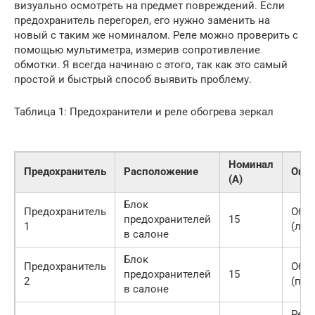
визуально осмотреть на предмет повреждений. Если
предохранитель перегорел, его нужно заменить на
новый с таким же номиналом. Реле можно проверить с
помощью мультиметра, измерив сопротивление
обмотки. Я всегда начинаю с этого, так как это самый
простой и быстрый способ выявить проблему.
Таблица 1: Предохранители и реле обогрева зеркал
Номинал
Предохранитель
Расположение
Опи
(А)
Блок
Предохранитель
Обог
предохранителей
15
1
(лев
в салоне
Блок
Предохранитель
Обог
предохранителей
15
2
(пра
в салоне
Реле