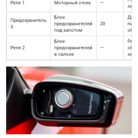
Реле 1
Моторный отсек
—
зерк
Блок
Доп
Предохранитель
предохранителей
20
пита
3
под капотом
обог
Блок
Реле
Реле 2
предохранителей
—
обо
в салоне
зерк