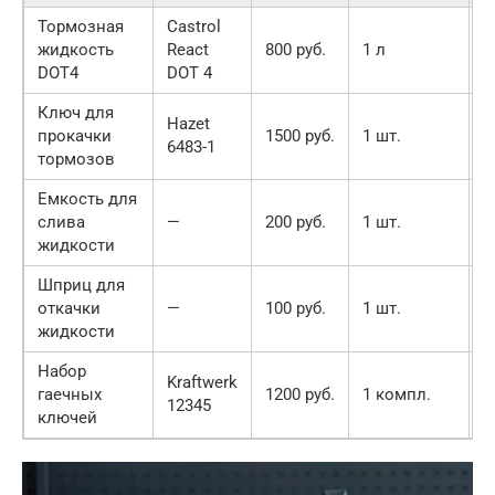
Тормозная
Castrol
Р
жидкость
React
800 руб.
1 л
о
DOT4
DOT 4
Ключ для
Hazet
прокачки
1500 руб.
1 шт.
У
6483-1
тормозов
Емкость для
слива
—
200 руб.
1 шт.
П
жидкости
Шприц для
откачки
—
100 руб.
1 шт.
О
жидкости
Набор
Kraftwerk
Р
гаечных
1200 руб.
1 компл.
12345
р
ключей