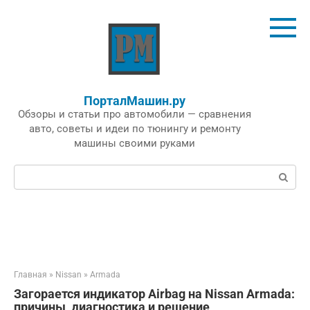
Перейти
к
контенту
ПорталМашин.ру
Обзоры и статьи про автомобили — сравнения
авто, советы и идеи по тюнингу и ремонту
машины своими руками
Поиск:
Главная
»
Nissan
»
Armada
Загорается индикатор Airbag на Nissan Armada:
причины, диагностика и решение