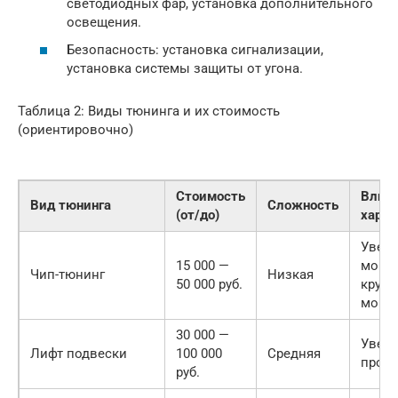
светодиодных фар, установка дополнительного
освещения.
Безопасность: установка сигнализации,
установка системы защиты от угона.
Таблица 2: Виды тюнинга и их стоимость
(ориентировочно)
Стоимость
Влиян
Вид тюнинга
Сложность
(от/до)
харак
Увел
15 000 —
мощн
Чип-тюнинг
Низкая
50 000 руб.
крутя
моме
30 000 —
Увел
Лифт подвески
100 000
Средняя
прох
руб.