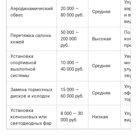
Улуч
Аэродинамический
20 000 —
аэро
Средняя
обвес
80 000 руб.
и вне
вида
50 000 —
Повы
Перетяжка салона
200 000
Высокая
комфо
кожей
руб.
прес
Установка
Увел
спортивной
10 000 —
мощн
Средняя
выхлопной
40 000 руб.
улуч
системы
звука
Улуч
Замена тормозных
15 000 —
Средняя
эффе
дисков и колодок
60 000 руб.
торм
Установка
8 000 — 30
Улуч
ксеноновых или
Низкая
000 руб.
види
светодиодных фар