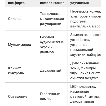
комфорта
комплектация
улучшения
Перетяжка кожей,
Ткань/кожа,
электрорегулировки,
Сиденья
механические
подогрев,
регулировки
вентиляция, массаж
Замена головного
Базовая
устройства,
аудиосистема,
Мультимедиа
установка
экран 7-8
премиальной
дюймов
акустики, сабвуфер
Дополнительные
Климат-
зоны, фильтры,
Двухзонный
контроль
улучшенная система
очистки воздуха
LED-подсветка,
изменение
Галогенные
Освещение
цветовой гаммы,
лампы
декоративная