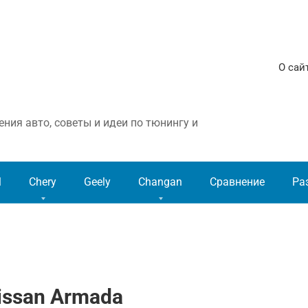
О сай
ния авто, советы и идеи по тюнингу и
l
Chery
Geely
Changan
Сравнение
Ра
issan Armada