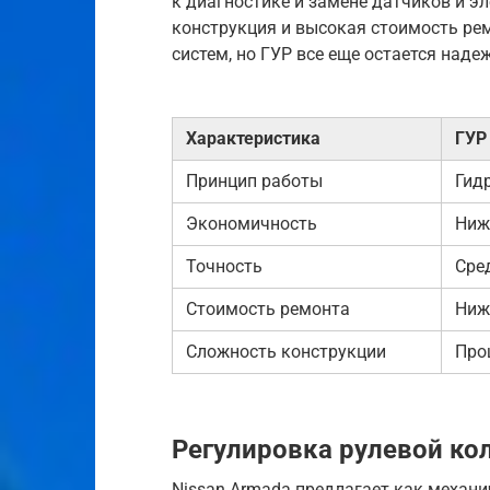
к диагностике и замене датчиков и э
конструкция и высокая стоимость рем
систем, но ГУР все еще остается над
Характеристика
ГУР
Принцип работы
Гид
Экономичность
Ниж
Точность
Сре
Стоимость ремонта
Ниж
Сложность конструкции
Про
Регулировка рулевой ко
Nissan Armada предлагает как механи