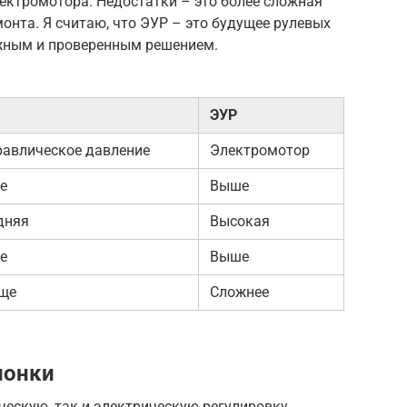
лектромотора. Недостатки – это более сложная
онта. Я считаю, что ЭУР – это будущее рулевых
ежным и проверенным решением.
ЭУР
равлическое давление
Электромотор
е
Выше
дняя
Высокая
е
Выше
ще
Сложнее
лонки
ческую, так и электрическую регулировку