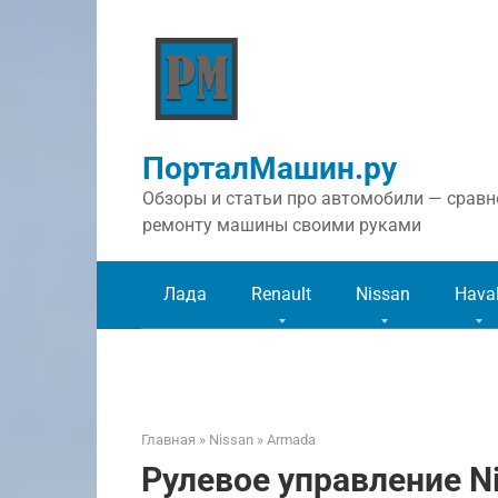
Перейти
к
контенту
ПорталМашин.ру
Обзоры и статьи про автомобили — сравне
ремонту машины своими руками
Лада
Renault
Nissan
Hava
Главная
»
Nissan
»
Armada
Рулевое управление N