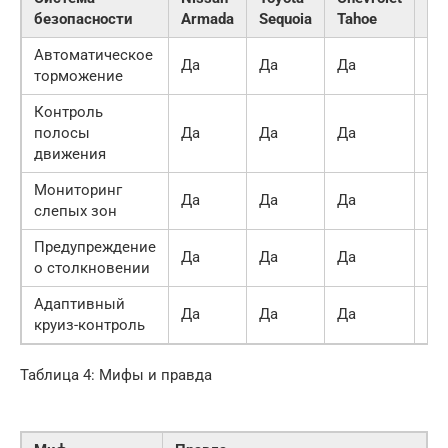
безопасности
Armada
Sequoia
Tahoe
Exp
Автоматическое
Да
Да
Да
Да
торможение
Контроль
полосы
Да
Да
Да
Да
движения
Мониторинг
Да
Да
Да
Да
слепых зон
Предупреждение
Да
Да
Да
Да
о столкновении
Адаптивный
Да
Да
Да
Да
круиз-контроль
Таблица 4: Мифы и правда