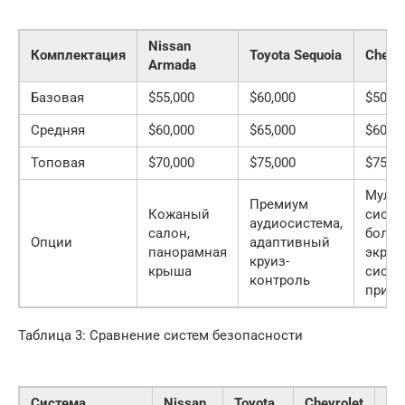
Nissan
Комплектация
Toyota Sequoia
Chevro
Armada
Базовая
$55,000
$60,000
$50,00
Средняя
$60,000
$65,000
$60,00
Топовая
$70,000
$75,000
$75,00
Мульт
Премиум
Кожаный
систе
аудиосистема,
салон,
боль
Опции
адаптивный
панорамная
экран
круиз-
крыша
систе
контроль
при п
Таблица 3: Сравнение систем безопасности
Система
Nissan
Toyota
Chevrolet
Fo