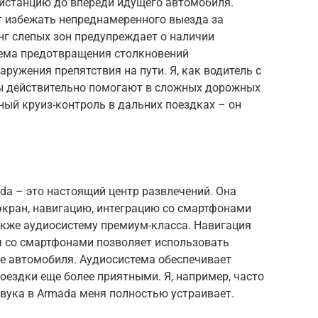
истанцию до впереди идущего автомобиля.
т избежать непреднамеренного выезда за
г слепых зон предупреждает о наличии
тема предотвращения столкновений
ружения препятствия на пути. Я, как водитель с
емы действительно помогают в сложных дорожных
ный круиз-контроль в дальних поездках – он
da – это настоящий центр развлечений. Она
экран, навигацию, интеграцию со смартфонами
а также аудиосистему премиум-класса. Навигация
ия со смартфонами позволяет использовать
е автомобиля. Аудиосистема обеспечивает
поездки еще более приятными. Я, например, часто
звука в Armada меня полностью устраивает.