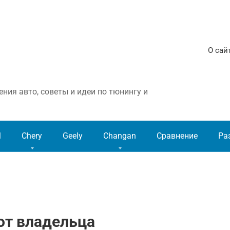
О сай
ния авто, советы и идеи по тюнингу и
l
Chery
Geely
Changan
Сравнение
Ра
 от владельца