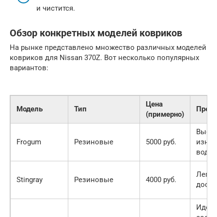
и чистится.
Обзор конкретных моделей ковриков
На рынке представлено множество различных моделей
ковриков для Nissan 370Z. Вот несколько популярных
вариантов:
Цена
Модель
Тип
Преи
(примерно)
Высо
Frogum
Резиновые
5000 руб.
износ
водо
Легко
Stingray
Резиновые
4000 руб.
досту
Идеа