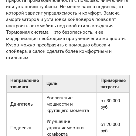
прироста производительности с помощью чип-тюнинга
или установки турбины. Не менее важна подвеска, от
которой зависит управляемость и комфорт. Замена
амортизаторов и установка койловеров позволят
настроить автомобиль под свой стиль вождения.
Тормозная система – это безопасность, и ее
модернизация необходима при увеличении мощности.
Кузов можно преобразить с помощью обвеса и
спойлера, а салон сделать более комфортным и
стильным.
Направление
Примерные
Цель
тюнинга
затраты
Увеличение
от 30 000
Двигатель
мощности и
руб.
крутящего момента
Улучшение
от 20 000
Подвеска
управляемости и
руб.
комфорта