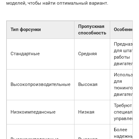
моделей, чтобы найти оптимальный вариант.
Пропускная
Тип форсунки
Особеннос
способность
Предназна
для штатн
Стандартные
Средняя
работы
двигателя
Использую
для
Высокопроизводительные
Высокая
тюнингова
двигателей
Требуют
Низкоимпедансные
Низкая
специальн
управлени
Более
надежные 