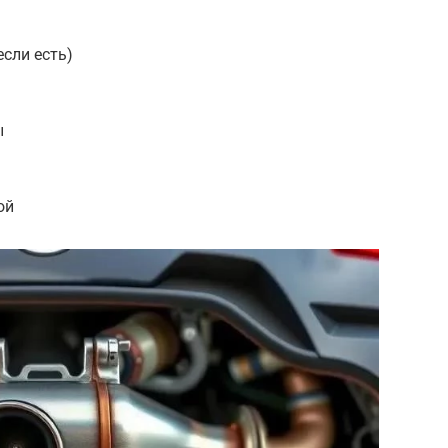
сли есть)
ы
ой