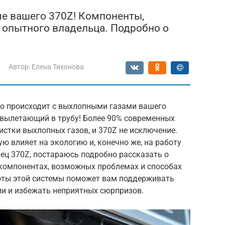
ме вашего 370Z! Компоненты,
 опытного владельца. Подробно о
Автор:
Елена Тихонова
то происходит с выхлопными газами вашего
, вылетающий в трубу! Более 90% современных
стки выхлопных газов, и 370Z не исключение.
 влияет на экологию и, конечно же, на работу
елец 370Z, постараюсь подробно рассказать о
 компонентах, возможных проблемах и способах
боты этой системы поможет вам поддерживать
ии и избежать неприятных сюрпризов.