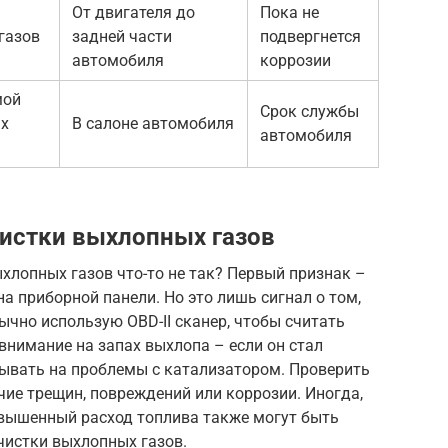
От двигателя до
Пока не
газов
задней части
подвергнется
автомобиля
коррозии
мой
Срок службы
ых
В салоне автомобиля
автомобиля
истки выхлопных газов
ыхлопных газов что-то не так? Первый признак –
на приборной панели. Но это лишь сигнал о том,
ычно использую OBD-II сканер, чтобы считать
нимание на запах выхлопа – если он стал
зывать на проблемы с катализатором. Проверить
чие трещин, повреждений или коррозии. Иногда,
вышенный расход топлива также могут быть
чистки выхлопных газов.