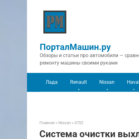
Перейти
к
контенту
ПорталМашин.ру
Обзоры и статьи про автомобили — сравне
ремонту машины своими руками
Лада
Renault
Nissan
Hava
Главная
»
Nissan
»
370Z
Система очистки выхл