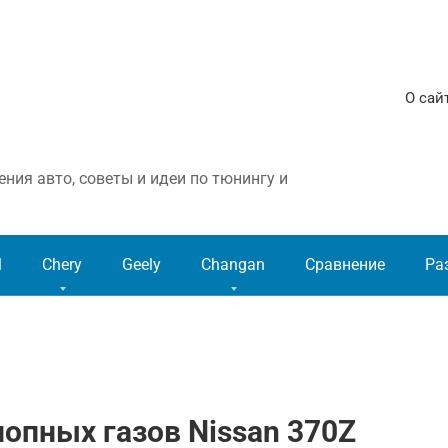
О сай
ния авто, советы и идеи по тюнингу и
l
Chery
Geely
Changan
Сравнение
Ра
опных газов Nissan 370Z