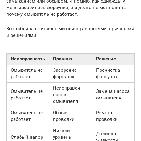
замыканием или обрывом. Я помню, как однажды у
меня засорились форсунки, и я долго не мог понять,
почему омыватель не работает.
Вот таблица с типичными неисправностями, причинами
и решениями:
Неисправность
Причина
Решение
Омыватель не
Засорение
Прочистка
работает
форсунок
форсунок
Неисправен
Омыватель не
Замена насоса
насос
работает
омывателя
омывателя
Омыватель не
Обрыв
Ремонт
работает
проводки
проводки
Низкий
Доливка
Слабый напор
уровень
жидкости