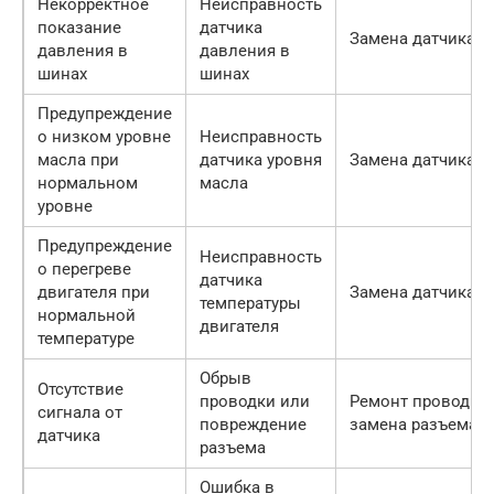
Некорректное
Неисправность
показание
датчика
Замена датчика
давления в
давления в
шинах
шинах
Предупреждение
о низком уровне
Неисправность
масла при
датчика уровня
Замена датчика
нормальном
масла
уровне
Предупреждение
Неисправность
о перегреве
датчика
двигателя при
Замена датчика
температуры
нормальной
двигателя
температуре
Обрыв
Отсутствие
проводки или
Ремонт проводки
сигнала от
повреждение
замена разъема
датчика
разъема
Ошибка в