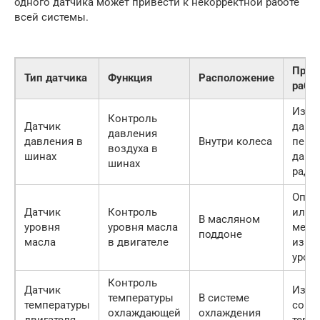
одного датчика может привести к некорректной работе
всей системы.
Прин
Тип датчика
Функция
Расположение
рабо
Изме
Контроль
Датчик
давл
давления
давления в
Внутри колеса
пере
воздуха в
шинах
данн
шинах
ради
Опти
Датчик
Контроль
или 
В масляном
уровня
уровня масла
мето
поддоне
масла
в двигателе
изме
уров
Контроль
Датчик
Изме
температуры
В системе
температуры
сопр
охлаждающей
охлаждения