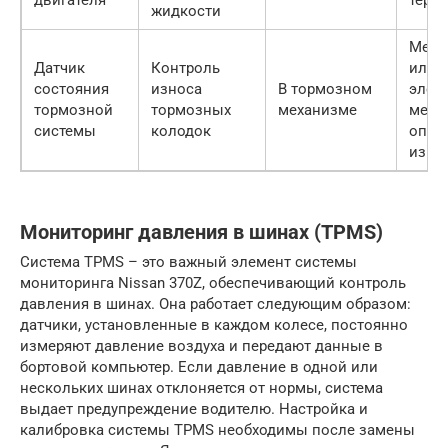
двигателя
терм
жидкости
Меха
Датчик
Контроль
или
состояния
износа
В тормозном
элек
тормозной
тормозных
механизме
мето
системы
колодок
опре
изно
Мониторинг давления в шинах (TPMS)
Система TPMS – это важный элемент системы
мониторинга Nissan 370Z, обеспечивающий контроль
давления в шинах. Она работает следующим образом:
датчики, установленные в каждом колесе, постоянно
измеряют давление воздуха и передают данные в
бортовой компьютер. Если давление в одной или
нескольких шинах отклоняется от нормы, система
выдает предупреждение водителю. Настройка и
калибровка системы TPMS необходимы после замены