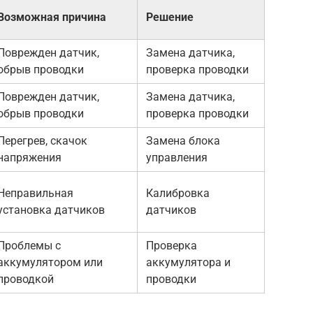
Возможная причина
Решение
Поврежден датчик,
Замена датчика,
обрыв проводки
проверка проводки
Поврежден датчик,
Замена датчика,
обрыв проводки
проверка проводки
Перегрев, скачок
Замена блока
напряжения
управления
Неправильная
Калибровка
установка датчиков
датчиков
Проблемы с
Проверка
аккумулятором или
аккумулятора и
проводкой
проводки