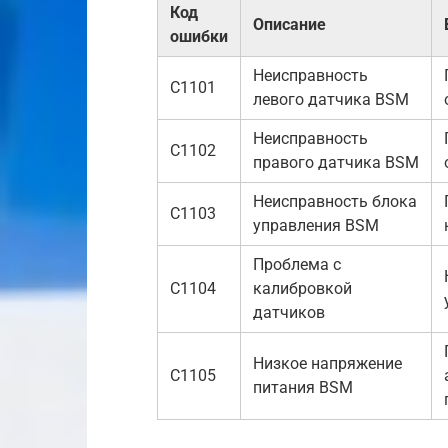
Код
Описание
ошибки
Неисправность
C1101
левого датчика BSM
Неисправность
C1102
правого датчика BSM
Неисправность блока
C1103
управления BSM
Проблема с
C1104
калибровкой
датчиков
Низкое напряжение
C1105
питания BSM