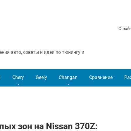
О сай
ния авто, советы и идеи по тюнингу и
l
Chery
Geely
Changan
Сравнение
Ра
ых зон на Nissan 370Z: