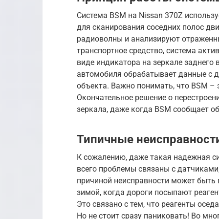
Система BSM на Nissan 370Z использу
для сканирования соседних полос дв
радиоволны и анализируют отраженны
транспортное средство, система акти
виде индикатора на зеркале заднего 
автомобиля обрабатывает данные с да
объекта. Важно понимать, что BSM – 
Окончательное решение о перестроени
зеркала, даже когда BSM сообщает об
Типичные неисправности
К сожалению, даже такая надежная си
всего проблемы связаны с датчиками
причиной неисправности может быть п
зимой, когда дороги посыпают реаген
Это связано с тем, что реагенты осед
Но не стоит сразу паниковать! Во мн