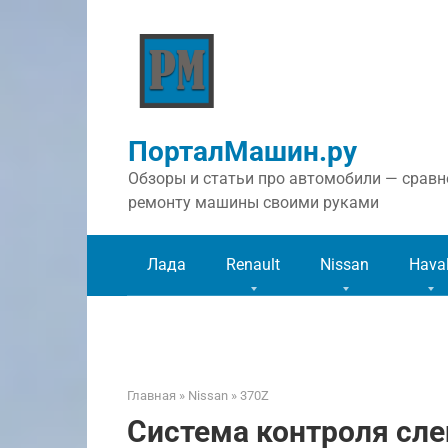
Перейти
к
контенту
ПорталМашин.ру
Обзоры и статьи про автомобили — сравне
ремонту машины своими руками
Лада
Renault
Nissan
Hava
Главная
»
Nissan
»
370Z
Система контроля слеп