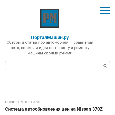
Перейти
к
контенту
ПорталМашин.ру
Обзоры и статьи про автомобили — сравнения
авто, советы и идеи по тюнингу и ремонту
машины своими руками
Поиск:
Главная
»
Nissan
»
370Z
Система автообновления цен на Nissan 370Z