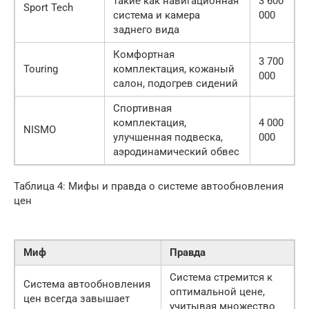
такие как навигационная
3 600
Sport Tech
система и камера
000
заднего вида
Комфортная
3 700
Touring
комплектация, кожаный
000
салон, подогрев сидений
Спортивная
комплектация,
4 000
NISMO
улучшенная подвеска,
000
аэродинамический обвес
Таблица 4: Мифы и правда о системе автообновления
цен
Миф
Правда
Система стремится к
Система автообновления
оптимальной цене,
цен всегда завышает
учитывая множество