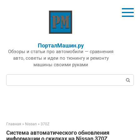
Перейти
к
контенту
ПорталМашин.ру
Обзоры и статьи про автомобили — сравнения
авто, советы и идеи по тюнингу и ремонту
машины своими руками
Поиск:
Главная
»
Nissan
»
370Z
Система автоматического обновления
информации о скидках на Nissan 370Z