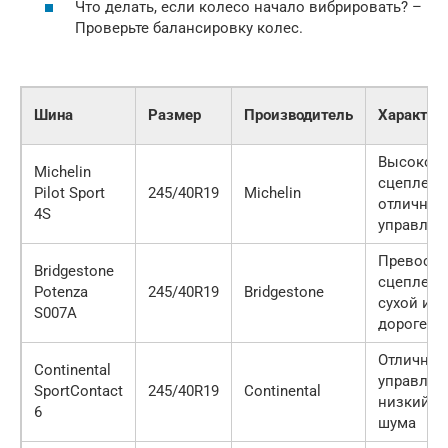
Что делать, если колесо начало вибрировать? –
Проверьте балансировку колес.
Шина
Размер
Производитель
Характер
Высокое
Michelin
сцеплени
Pilot Sport
245/40R19
Michelin
отличная
4S
управляе
Превосхо
Bridgestone
сцеплени
Potenza
245/40R19
Bridgestone
сухой и 
S007A
дороге
Отличная
Continental
управляе
SportContact
245/40R19
Continental
низкий у
6
шума