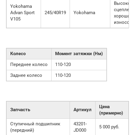
Высокое
Yokohama
сцеплени
Advan Sport
245/40R19
Yokohama
хорошая
V105
износост
Колесо
Момент затяжки (Нм)
Переднее колесо
110-120
Заднее колесо
110-120
Цена
Запчасть
Артикул
(примерно)
Ступичный подшипник
43201-
5 000 руб.
(передний)
JD000