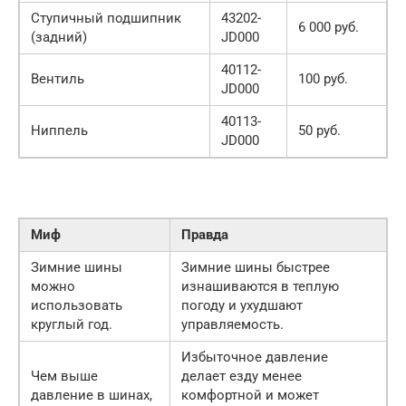
Ступичный подшипник
43202-
6 000 руб.
(задний)
JD000
40112-
Вентиль
100 руб.
JD000
40113-
Ниппель
50 руб.
JD000
Миф
Правда
Зимние шины
Зимние шины быстрее
можно
изнашиваются в теплую
использовать
погоду и ухудшают
круглый год.
управляемость.
Избыточное давление
Чем выше
делает езду менее
давление в шинах,
комфортной и может